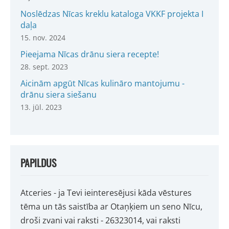
Noslēdzas Nīcas kreklu kataloga VKKF projekta I
daļa
15. nov. 2024
Pieejama Nīcas drānu siera recepte!
28. sept. 2023
Aicinām apgūt Nīcas kulināro mantojumu -
drānu siera siešanu
13. jūl. 2023
PAPILDUS
Atceries - ja Tevi ieinteresējusi kāda vēstures
tēma un tās saistība ar Otaņķiem un seno Nīcu,
droši zvani vai raksti - 26323014, vai raksti