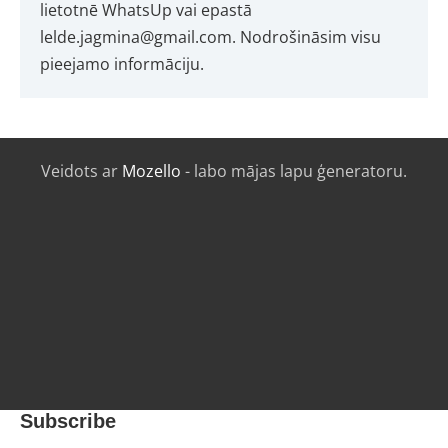
lietotnē WhatsUp vai epastā
lelde.jagmina@gmail.com. Nodrošināsim visu
pieejamo informāciju.
Veidots ar
Mozello
- labo mājas lapu ģeneratoru.
Subscribe