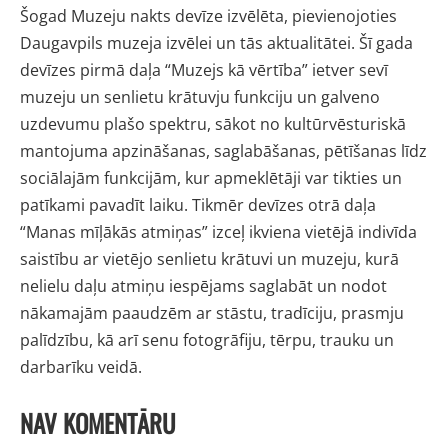
Šogad Muzeju nakts devīze izvēlēta, pievienojoties
Daugavpils muzeja izvēlei un tās aktualitātei. Šī gada
devīzes pirmā daļa “Muzejs kā vērtība” ietver sevī
muzeju un senlietu krātuvju funkciju un galveno
uzdevumu plašo spektru, sākot no kultūrvēsturiskā
mantojuma apzināšanas, saglabāšanas, pētīšanas līdz
sociālajām funkcijām, kur apmeklētāji var tikties un
patīkami pavadīt laiku. Tikmēr devīzes otrā daļa
“Manas mīļākās atmiņas” izceļ ikviena vietējā indivīda
saistību ar vietējo senlietu krātuvi un muzeju, kurā
nelielu daļu atmiņu iespējams saglabāt un nodot
nākamajām paaudzēm ar stāstu, tradīciju, prasmju
palīdzību, kā arī senu fotogrāfiju, tērpu, trauku un
darbarīku veidā.
NAV KOMENTĀRU