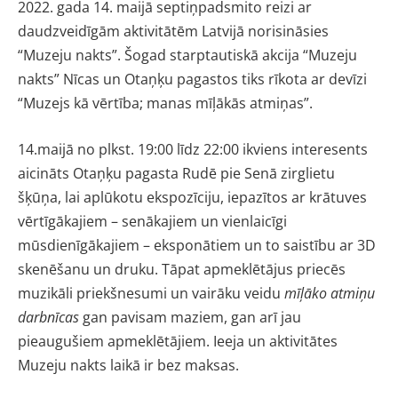
2022. gada 14. maijā septiņpadsmito reizi ar
daudzveidīgām aktivitātēm Latvijā norisināsies
“Muzeju nakts”. Šogad starptautiskā akcija “Muzeju
nakts” Nīcas un Otaņķu pagastos tiks rīkota ar devīzi
“Muzejs kā vērtība; manas mīļākās atmiņas”.
14.maijā no plkst. 19:00 līdz 22:00 ikviens interesents
aicināts Otaņķu pagasta Rudē pie Senā zirglietu
šķūņa, lai aplūkotu ekspozīciju, iepazītos ar krātuves
vērtīgākajiem – senākajiem un vienlaicīgi
mūsdienīgākajiem – eksponātiem un to saistību ar 3D
skenēšanu un druku. Tāpat apmeklētājus priecēs
muzikāli priekšnesumi un vairāku veidu
mīļāko atmiņu
darbnīcas
gan pavisam maziem, gan arī jau
pieaugušiem apmeklētājiem. Ieeja un aktivitātes
Muzeju nakts laikā ir bez maksas.